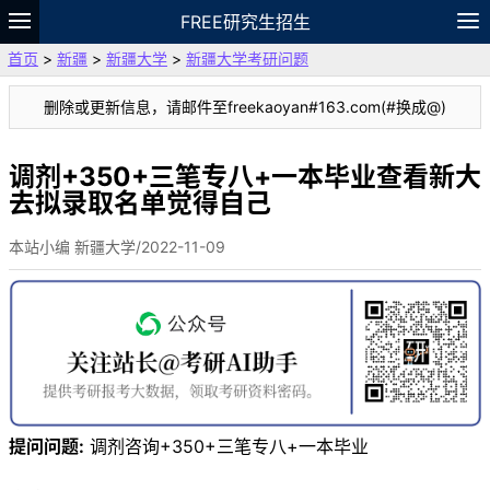
FREE研究生招生
首页
>
新疆
>
新疆大学
>
新疆大学考研问题
题库
故事
专题
APP
笔记
论坛
删除或更新信息，请邮件至freekaoyan#163.com(#换成@)
VIP
资料
调剂+350+三笔专八+一本毕业查看新大
去拟录取名单觉得自己
本站小编 新疆大学/2022-11-09
提问问题:
调剂咨询+350+三笔专八+一本毕业