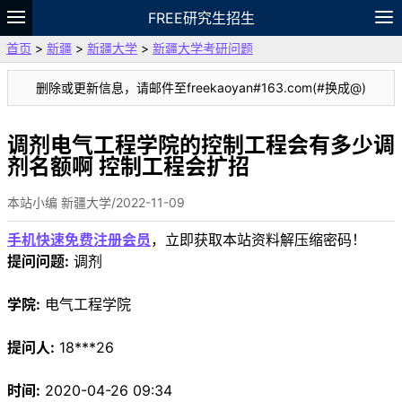
FREE研究生招生
首页
>
新疆
>
新疆大学
>
新疆大学考研问题
题库
故事
专题
APP
笔记
论坛
删除或更新信息，请邮件至freekaoyan#163.com(#换成@)
VIP
资料
调剂电气工程学院的控制工程会有多少调
剂名额啊 控制工程会扩招
本站小编 新疆大学/2022-11-09
手机快速免费注册会员
，立即获取本站资料解压缩密码！
提问问题:
调剂
学院:
电气工程学院
提问人:
18***26
时间:
2020-04-26 09:34