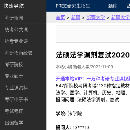
快速导航
FREE研究生招生
题库
首页
>
新疆
>
新疆大学
>
新疆大学
考研新闻
统考公共课
统考专业课
考研指南经验
法硕法学调剂复试202
考研院校
本站小编 新疆大学/2022-11-09
专业硕士
开通本站VIP：一万种考研专业课
547所院校考研考博1130种指
专业课资料
法学、医学、计算机、历史、地理、
考研电子书
提问问题:
法硕法学调剂，复试
考试考证
学院:
法学院
出国留学
提问人:
13***13