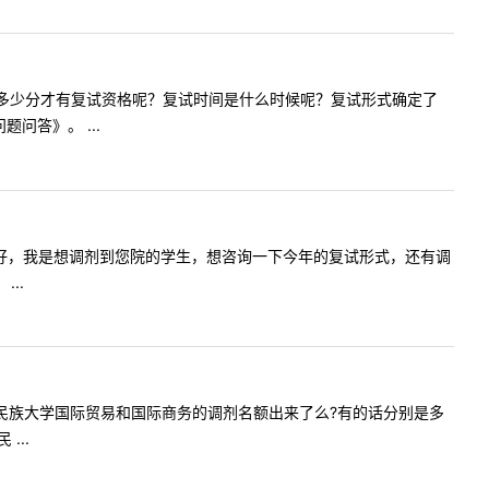
管理专硕，多少分才有复试资格呢？复试时间是什么时候呢？复试形式确定了
问答》。 ...
容:老师您好，我是想调剂到您院的学生，想咨询一下今年的复试形式，还有调
..
:1.广西民族大学国际贸易和国际商务的调剂名额出来了么?有的话分别是多
...