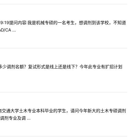
2609:19提问内容:我是机械专硕的一名考生，想调剂到该学校，不知道
A ...
法律非法有多少调剂名额？复试形式是线上还是线下？今年此专业有扩招计划
一名来自西南交通大学土木专业本科毕业的学生，请问今年新大的土木专硕调剂
专业及调 ...