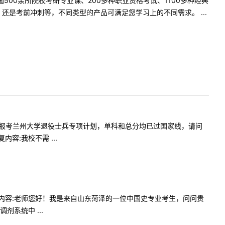
500余所院校考研专业课、200多种职业资格考试、1100多种经典
是考前冲刺等，不同类型的产品可满足您学习上的不同需求。 ...
！我一志愿报考兰州大学退役士兵专项计划，单科和总分均已过国家线，请问
:我校不需 ...
:20提问内容:老师您好！我是来自山东菏泽的一位中国史专业考生，问问贵
系统中 ...