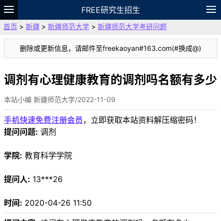
FREE研究生招生
首页
>
新疆
>
新疆师范大学
>
新疆师范大学考研问题
题库
故事
专题
APP
笔记
论坛
删除或更新信息，请邮件至freekaoyan#163.com(#换成@)
VIP
资料
调剂有心理健康教育的调剂吗名额有多少
本站小编 新疆师范大学/2022-11-09
手机快速免费注册会员
，立即获取本站资料解压缩密码！
提问问题:
调剂
学院:
教育科学学院
提问人:
13***26
时间:
2020-04-26 11:50