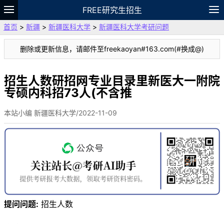
FREE研究生招生
首页
>
新疆
>
新疆医科大学
>
新疆医科大学考研问题
题库
故事
专题
APP
笔记
论坛
删除或更新信息，请邮件至freekaoyan#163.com(#换成@)
VIP
资料
招生人数研招网专业目录里新医大一附院
专硕内科招73人(不含推
本站小编 新疆医科大学/2022-11-09
提问问题:
招生人数