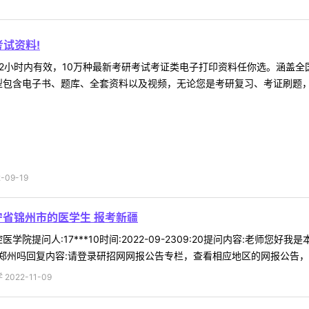
试资料!
2小时内有效，10万种最新考研考试考证类电子打印资料任你选。涵盖全国
型包含电子书、题库、全套资料以及视频，无论您是考研复习、考证刷题，还
09-19
宁省锦州市的医学生 报考新疆
学院提问人:17***10时间:2022-09-2309:20提问内容:老
州吗回复内容:请登录研招网网报公告专栏，查看相应地区的网报公告，来确
022-11-09