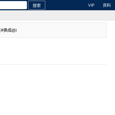
VIP
资料
搜索
(#换成@)