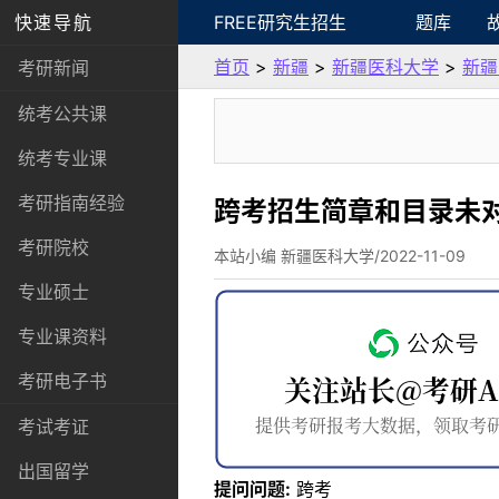
快速导航
FREE研究生招生
题库
首页
>
新疆
>
新疆医科大学
>
新疆
考研新闻
统考公共课
统考专业课
考研指南经验
跨考招生简章和目录未对
考研院校
本站小编 新疆医科大学/2022-11-09
专业硕士
专业课资料
考研电子书
考试考证
出国留学
提问问题:
跨考