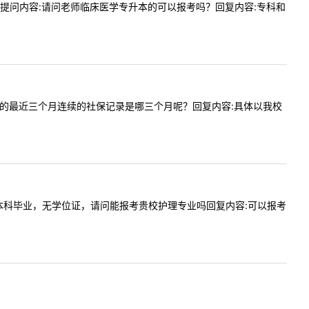
6:27提问内容:请问老师临床医学专升本的可以报考吗？回复内容:专科和
为本人缴纳的最近三个月连续的社保记录是哪三个月呢？回复内容:具体以我校
往届成人本科毕业，无学位证，请问能报考贵校护理专业吗回复内容:可以报考