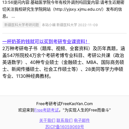
13:56提问内容:基础医学院今年有校外调剂吗回复内容:请考生近期密
切关注我校研究生学院网站（http://yjsxy.xjmu.edu.cn/）发布的信
息。 ...
新疆医科大学考研问题
本站小编 新疆医科大学 2022-11-09
一杯奶茶的钱就可以买到考研专业课资料！
2万种考研电子书（题库、视频、全套资料）及历年真题，涵
盖547所院校4万余个考研考博专业科目、考研公共课（政治
英语数学）、40种专业硕士（金融硕士、MBA、国际商务硕
士、新闻传播硕士、社会工作硕士等）、28类同等学力申硕
专业、1130种经典教材。
Free考研考试FreeKaoYan.Com
欢迎来到
Free考研考试
，"为实现人生的Free而奋斗"
关于我们
联系我们
电子邮件
苏ICP备16059069号