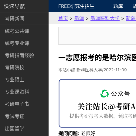
快速导航
FREE研究生招生
题库
首页
>
新疆
>
新疆医科大学
>
新疆
考研新闻
统考公共课
统考专业课
考研指南经验
一志愿报考的是哈尔滨医
考研院校
本站小编 新疆医科大学/2022-11-09
专业硕士
专业课资料
考研电子书
考试考证
出国留学
提问问题:
老师好