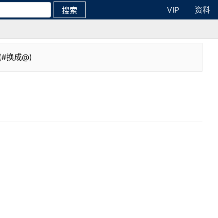
VIP
资料
搜索
(#换成@)