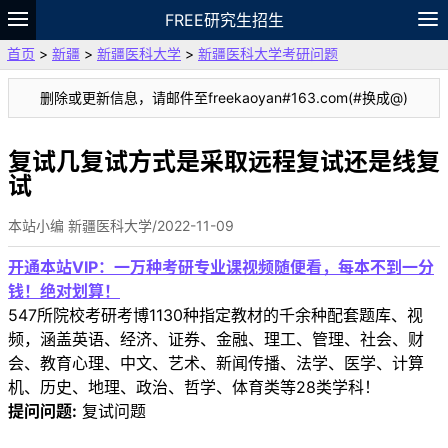
FREE研究生招生
首页
>
新疆
>
新疆医科大学
>
新疆医科大学考研问题
题库
故事
专题
APP
笔记
论坛
删除或更新信息，请邮件至freekaoyan#163.com(#换成@)
VIP
资料
复试几复试方式是采取远程复试还是线复
试
本站小编 新疆医科大学/2022-11-09
开通本站VIP：一万种考研专业课视频随便看，每本不到一分
钱！绝对划算！
547所院校考研考博1130种指定教材的千余种配套题库、视
频，涵盖英语、经济、证券、金融、理工、管理、社会、财
会、教育心理、中文、艺术、新闻传播、法学、医学、计算
机、历史、地理、政治、哲学、体育类等28类学科！
提问问题:
复试问题