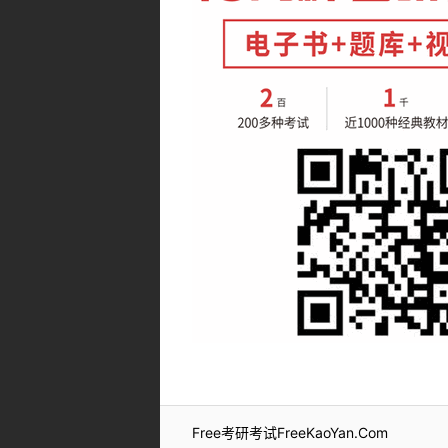
Free考研考试FreeKaoYan.Com