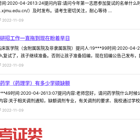
01时间:2020-04-2613:24提问内容:请问今年第一志愿参加复试的
.xjmu.edu.cn/）及时发布。请考生密切关注，耐心等待 ...
022-11-09
研招工作一直拖到现在盼着早日
医学院（含附属医院及非隶属医院）提问人:19***99时间:2020-04
复试了，孩子继续准备。否则让孩子准备招编，现在招编公告己发布，报名
022-11-09
药学（药理学）有多少学硕缺额
***49时间:2020-04-2613:07提问内容:老师您好，请问药学
容:关于相关调剂通知，缺额调剂专业，有关调剂的要求、我校通过学校研究
022-11-09