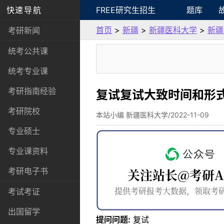
快速导航
FREE研究生招生
题库
首页
>
新疆
>
新疆医科大学
>
新疆
考研新闻
统考公共课
统考专业课
考研指南经验
复试复试大致时间和形
考研院校
本站小编 新疆医科大学/2022-11-09
专业硕士
专业课资料
考研电子书
考试考证
出国留学
提问问题:
复试