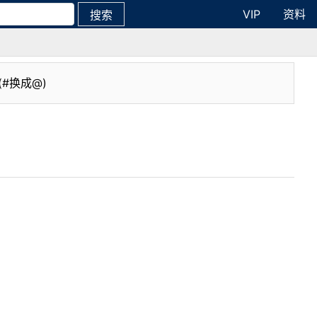
VIP
资料
搜索
(#换成@)