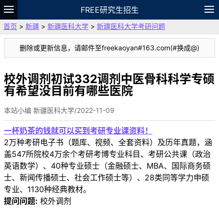
FREE研究生招生
首页
>
新疆
>
新疆医科大学
>
新疆医科大学考研问题
题库
故事
专题
APP
笔记
论坛
删除或更新信息，请邮件至freekaoyan#163.com(#换成@)
VIP
资料
校外调剂初试332调剂中医骨科科学专硕
有希望没目前有哪些医院
本站小编 新疆医科大学/2022-11-09
一杯奶茶的钱就可以买到考研专业课资料！
2万种考研电子书（题库、视频、全套资料）及历年真题，涵
盖547所院校4万余个考研考博专业科目、考研公共课（政治
英语数学）、40种专业硕士（金融硕士、MBA、国际商务硕
士、新闻传播硕士、社会工作硕士等）、28类同等学力申硕
专业、1130种经典教材。
提问问题:
校外调剂