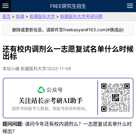
FREE研究生招生
首页
>
新疆
>
新疆医科大学
>
新疆医科大学考研问题
题库
故事
专题
APP
笔记
论坛
删除或更新信息，请邮件至freekaoyan#163.com(#换成@)
VIP
资料
还有校内调剂么一志愿复试名单什么时候
出标
本站小编 新疆医科大学/2022-11-09
提问问题:
请问今年还有校内调剂么？一志愿复试名单什么时
候出？