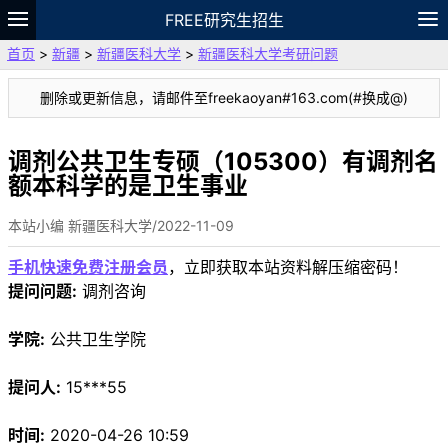
FREE研究生招生
首页
>
新疆
>
新疆医科大学
>
新疆医科大学考研问题
题库
故事
专题
APP
笔记
论坛
删除或更新信息，请邮件至freekaoyan#163.com(#换成@)
VIP
资料
调剂公共卫生专硕（105300）有调剂名
额本科学的是卫生事业
本站小编 新疆医科大学/2022-11-09
手机快速免费注册会员
，立即获取本站资料解压缩密码！
提问问题:
调剂咨询
学院:
公共卫生学院
提问人:
15***55
时间:
2020-04-26 10:59