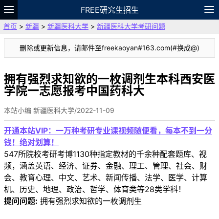
FREE研究生招生
首页
>
新疆
>
新疆医科大学
>
新疆医科大学考研问题
题库
故事
专题
APP
笔记
论坛
删除或更新信息，请邮件至freekaoyan#163.com(#换成@)
VIP
资料
拥有强烈求知欲的一枚调剂生本科西安医
学院一志愿报考中国药科大
本站小编 新疆医科大学/2022-11-09
开通本站VIP：一万种考研专业课视频随便看，每本不到一分
钱！绝对划算！
547所院校考研考博1130种指定教材的千余种配套题库、视
频，涵盖英语、经济、证券、金融、理工、管理、社会、财
会、教育心理、中文、艺术、新闻传播、法学、医学、计算
机、历史、地理、政治、哲学、体育类等28类学科！
提问问题:
拥有强烈求知欲的一枚调剂生