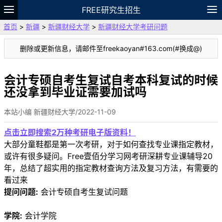
FREE研究生招生
首页
>
新疆
>
新疆财经大学
>
新疆财经大学考研问题
题库
故事
专题
APP
笔记
论坛
删除或更新信息，请邮件至freekaoyan#163.com(#换成@)
VIP
资料
会计专硕自考生复试自考本科复试的时候
还没拿到毕业证需要加试吗
本站小编 新疆财经大学/2022-11-09
点击立即搜索2万种考研电子版资料！
大部分童鞋都是第一次考研，对于如何查找专业课指定教材，
或许有很多疑问。Free壹佰分学习网考研深耕专业课辅导20
年，总结了超实用的指定教材查询方法及复习方法，有需要的
看过来
提问问题:
会计专硕自考生复试问题
学院:
会计学院