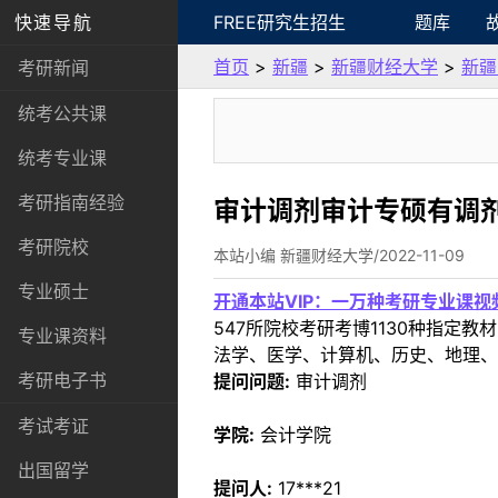
快速导航
FREE研究生招生
题库
首页
>
新疆
>
新疆财经大学
>
新疆
考研新闻
统考公共课
统考专业课
考研指南经验
审计调剂审计专硕有调
考研院校
本站小编 新疆财经大学/2022-11-09
专业硕士
开通本站VIP：一万种考研专业课
547所院校考研考博1130种指
专业课资料
法学、医学、计算机、历史、地理、
考研电子书
提问问题:
审计调剂
考试考证
学院:
会计学院
出国留学
提问人:
17***21