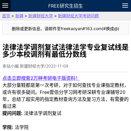
FREE研究生招生
首页
>
新疆
>
新疆财经大学
>
新疆财经大学考研问题
题库
故事
专题
APP
笔记
论坛
删除或更新信息，请邮件至freekaoyan#163.com(#换成@)
VIP
资料
法律法学调剂复试法律法学专业复试线是
多少本校调剂有最低分数线
本站小编 新疆财经大学/2022-11-09
点击立即搜索2万种考研电子版资料！
大部分童鞋都是第一次考研，对于如何查找专业课指定教材，
或许有很多疑问。Free壹佰分学习网考研深耕专业课辅导20
年，总结了超实用的指定教材查询方法及复习方法，有需要的
看过来
提问问题:
法律法学调剂复试
学院:
法学院