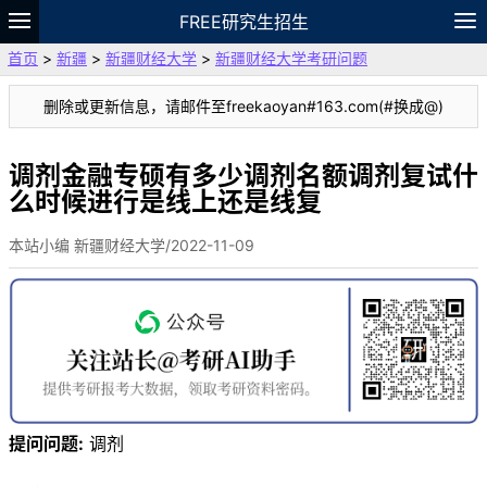
FREE研究生招生
首页
>
新疆
>
新疆财经大学
>
新疆财经大学考研问题
题库
故事
专题
APP
笔记
论坛
删除或更新信息，请邮件至freekaoyan#163.com(#换成@)
VIP
资料
调剂金融专硕有多少调剂名额调剂复试什
么时候进行是线上还是线复
本站小编 新疆财经大学/2022-11-09
提问问题:
调剂