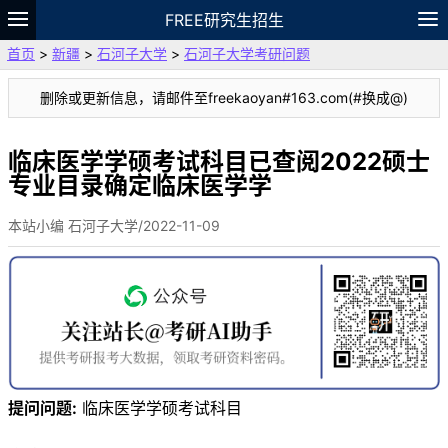
FREE研究生招生
首页
>
新疆
>
石河子大学
>
石河子大学考研问题
题库
故事
专题
APP
笔记
论坛
删除或更新信息，请邮件至freekaoyan#163.com(#换成@)
VIP
资料
临床医学学硕考试科目已查阅2022硕士
专业目录确定临床医学学
本站小编 石河子大学/2022-11-09
提问问题:
临床医学学硕考试科目