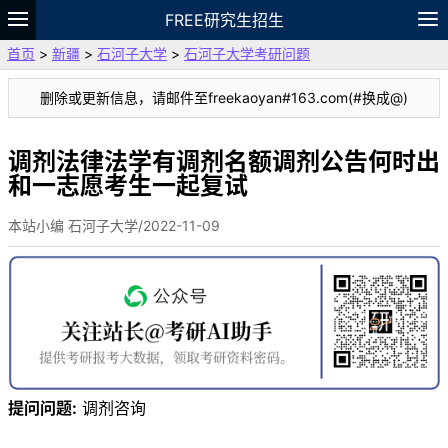
FREE研究生招生
首页
>
新疆
>
石河子大学
>
石河子大学考研问题
题库
故事
专题
APP
笔记
论坛
删除或更新信息，请邮件至freekaoyan#163.com(#换成@)
VIP
资料
调剂法律法学有调剂名额调剂公告何时出
和一志愿考生一起复试
本站小编 石河子大学/2022-11-09
提问问题:
调剂咨询