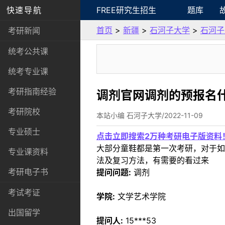
快速导航
FREE研究生招生
题库
首页
>
新疆
>
石河子大学
>
石河子
考研新闻
统考公共课
统考专业课
考研指南经验
调剂官网调剂的预报名
考研院校
本站小编 石河子大学/2022-11-09
专业硕士
点击立即搜索2万种考研电子版资料
大部分童鞋都是第一次考研，对于如
专业课资料
法及复习方法，有需要的看过来
考研电子书
提问问题:
调剂
考试考证
学院:
文学艺术学院
出国留学
提问人:
15***53