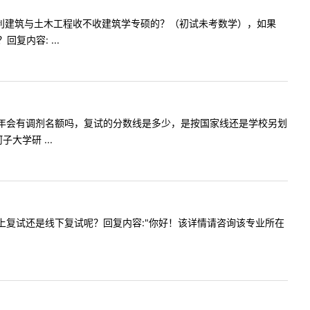
900土木水利建筑与土木工程收不收建筑学专硕的？（初试未考数学），如果
内容: ...
麻醉专硕今年会有调剂名额吗，复试的分数线是多少，是按国家线还是学校另划
学研 ...
是采用线上复试还是线下复试呢？回复内容:"你好！该详情请咨询该专业所在