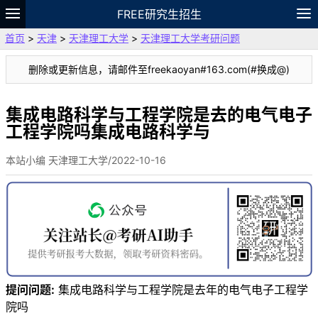
FREE研究生招生
首页
>
天津
>
天津理工大学
>
天津理工大学考研问题
题库
故事
专题
APP
笔记
论坛
删除或更新信息，请邮件至freekaoyan#163.com(#换成@)
VIP
资料
集成电路科学与工程学院是去的电气电子
工程学院吗集成电路科学与
本站小编 天津理工大学/2022-10-16
提问问题:
集成电路科学与工程学院是去年的电气电子工程学
院吗