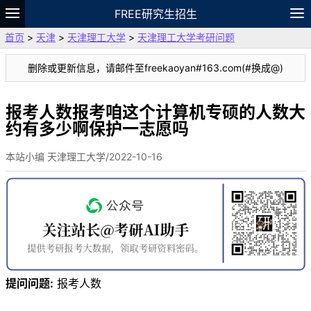
FREE研究生招生
首页
>
天津
>
天津理工大学
>
天津理工大学考研问题
题库
故事
专题
APP
笔记
论坛
删除或更新信息，请邮件至freekaoyan#163.com(#换成@)
VIP
资料
报考人数报考咱这个计算机专硕的人数大
约有多少啊保护一志愿吗
本站小编 天津理工大学/2022-10-16
提问问题:
报考人数