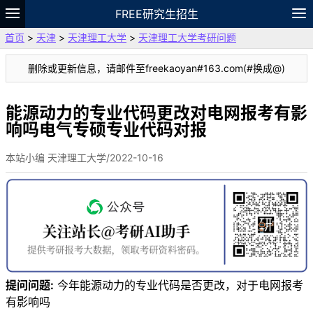
FREE研究生招生
首页
>
天津
>
天津理工大学
>
天津理工大学考研问题
题库
故事
专题
APP
笔记
论坛
删除或更新信息，请邮件至freekaoyan#163.com(#换成@)
VIP
资料
能源动力的专业代码更改对电网报考有影
响吗电气专硕专业代码对报
本站小编 天津理工大学/2022-10-16
提问问题:
今年能源动力的专业代码是否更改，对于电网报考
有影响吗