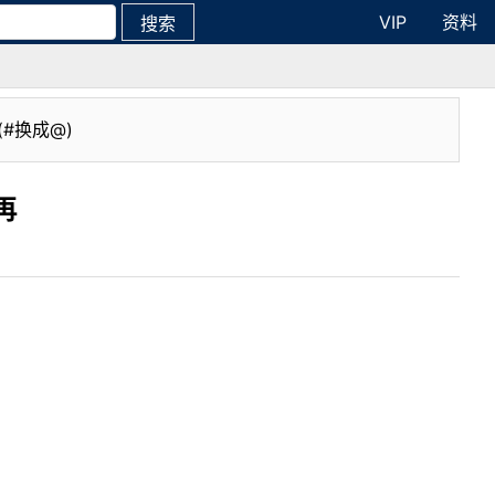
VIP
资料
搜索
(#换成@)
再