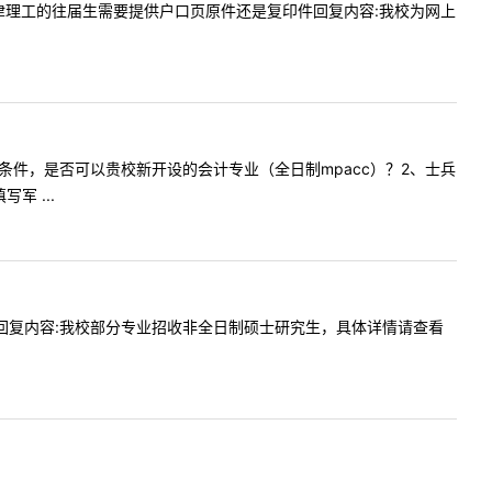
口）在天津理工的往届生需要提供户口页原件还是复印件回复内容:我校为网上
计划报考条件，是否可以贵校新开设的会计专业（全日制mpacc）？2、士兵
 ...
日制报名回复内容:我校部分专业招收非全日制硕士研究生，具体详情请查看