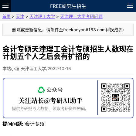
FREE研究生招生
首页
>
天津
>
天津理工大学
>
天津理工大学考研问题
题库
故事
专题
APP
笔记
论坛
删除或更新信息，请邮件至freekaoyan#163.com(#换成@)
VIP
资料
会计专硕天津理工会计专硕招生人数现在
计划五个人之后会有扩招的
本站小编 天津理工大学/2022-10-16
提问问题:
会计专硕