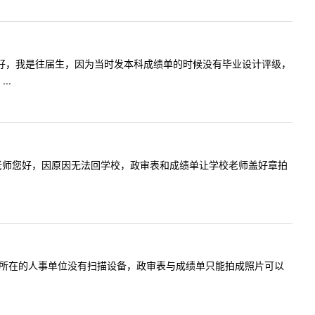
容:老师您好，我是往届生，因为当时发本科成绩单的时候没有毕业设计评级，
..
提问内容:老师您好，因原因无法回学校，政审表和成绩单让学校老师盖好章拍
好!我档案所在的人事单位没有扫描设备，政审表与成绩单只能拍成照片可以