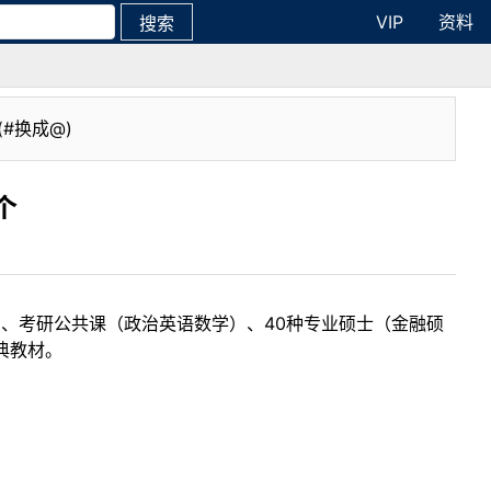
VIP
资料
搜索
(#换成@)
个
目、考研公共课（政治英语数学）、40种专业硕士（金融硕
典教材。