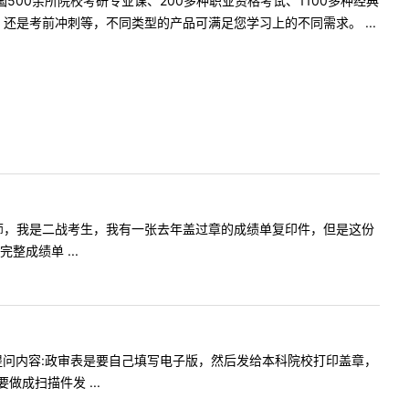
500余所院校考研专业课、200多种职业资格考试、1100多种经典
是考前冲刺等，不同类型的产品可满足您学习上的不同需求。 ...
容:您好老师，我是二战考生，我有一张去年盖过章的成绩单复印件，但是这份
成绩单 ...
0:57提问内容:政审表是要自己填写电子版，然后发给本科院校打印盖章，
成扫描件发 ...