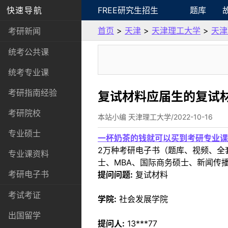
快速导航
FREE研究生招生
题库
首页
>
天津
>
天津理工大学
>
天津
考研新闻
统考公共课
统考专业课
考研指南经验
复试材料应届生的复试
考研院校
本站小编 天津理工大学/2022-10-16
专业硕士
一杯奶茶的钱就可以买到考研专业课
2万种考研电子书（题库、视频、全
专业课资料
士、MBA、国际商务硕士、新闻传播
考研电子书
提问问题:
复试材料
考试考证
学院:
社会发展学院
出国留学
提问人:
13***77