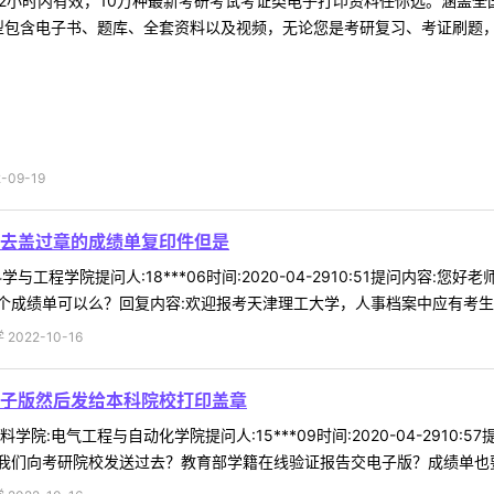
2小时内有效，10万种最新考研考试考证类电子打印资料任你选。涵盖全国
型包含电子书、题库、全套资料以及视频，无论您是考研复习、考证刷题，还
09-19
张去盖过章的成绩单复印件但是
学与工程学院提问人:18***06时间:2020-04-2910:51提问内
成绩单可以么？回复内容:欢迎报考天津理工大学，人事档案中应有考生完整
022-10-16
子版然后发给本科院校打印盖章
院:电气工程与自动化学院提问人:15***09时间:2020-04-291
们向考研院校发送过去？教育部学籍在线验证报告交电子版？成绩单也要做