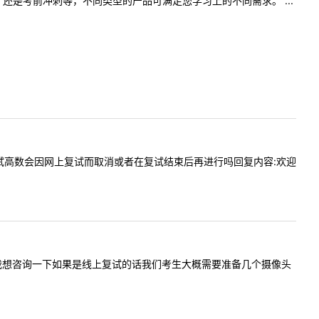
是考前冲刺等，不同类型的产品可满足您学习上的不同需求。 ...
内容:加试高数会因网上复试而取消或者在复试结束后再进行吗回复内容:欢迎
您好老师！我想咨询一下如果是线上复试的话我们考生大概需要准备几个摄像头