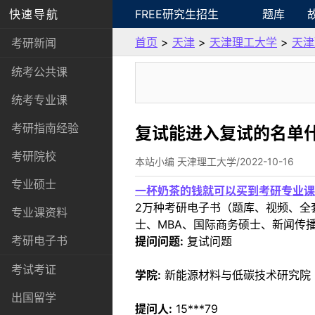
快速导航
FREE研究生招生
题库
首页
>
天津
>
天津理工大学
>
天津
考研新闻
统考公共课
统考专业课
考研指南经验
复试能进入复试的名单
考研院校
本站小编 天津理工大学/2022-10-16
专业硕士
一杯奶茶的钱就可以买到考研专业课
2万种考研电子书（题库、视频、全
专业课资料
士、MBA、国际商务硕士、新闻传播
考研电子书
提问问题:
复试问题
考试考证
学院:
新能源材料与低碳技术研究院
出国留学
提问人:
15***79