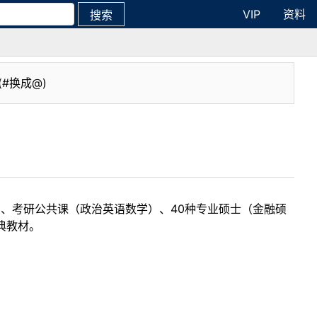
VIP
资料
搜索
(#换成@)
目、考研公共课（政治英语数学）、40种专业硕士（金融硕
典教材。