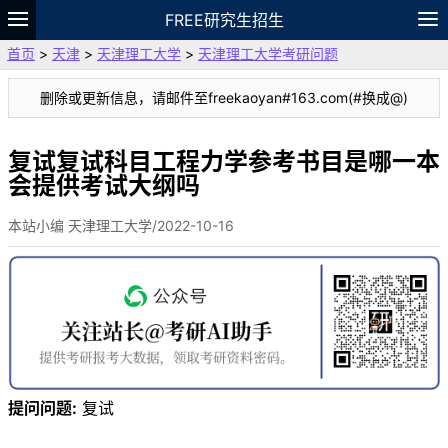
FREE研究生招生
首页
>
天津
>
天津理工大学
>
天津理工大学考研问题
题库
故事
专题
APP
笔记
论坛
删除或更新信息，请邮件至freekaoyan#163.com(#换成@)
VIP
资料
复试复试科目工程力学参考书目是哪一本
会提供考试大纲吗
本站小编 天津理工大学/2022-10-16
提问问题:
复试