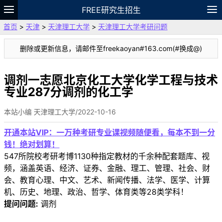
FREE研究生招生
首页
>
天津
>
天津理工大学
>
天津理工大学考研问题
题库
故事
专题
APP
笔记
论坛
删除或更新信息，请邮件至freekaoyan#163.com(#换成@)
VIP
资料
调剂一志愿北京化工大学化学工程与技术
专业287分调剂的化工学
本站小编 天津理工大学/2022-10-16
开通本站VIP：一万种考研专业课视频随便看，每本不到一分
钱！绝对划算！
547所院校考研考博1130种指定教材的千余种配套题库、视
频，涵盖英语、经济、证券、金融、理工、管理、社会、财
会、教育心理、中文、艺术、新闻传播、法学、医学、计算
机、历史、地理、政治、哲学、体育类等28类学科！
提问问题:
调剂