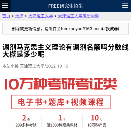
FREE研究生招生
首页
>
天津
>
天津理工大学
>
天津理工大学考研问题
题库
故事
专题
APP
笔记
论坛
删除或更新信息，请邮件至freekaoyan#163.com(#换成@)
VIP
资料
调剂马克思主义理论有调剂名额吗分数线
大概是多少呢
本站小编 天津理工大学/2022-10-16