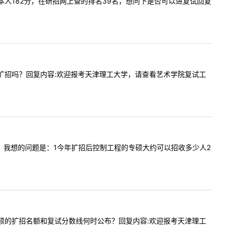
问内容:本人182分，在研招网上查的排名39名，想问下是否可以进复试回复
多少？有扩招吗？回复内容:欢迎报考天津理工大学，请查看艺术学院复试工
老师您好，我想的问题是：1今年扩招后控制工程的专硕大约可以招收多少人2
计算机专硕的扩招名额和复试分数线何时公布？回复内容:欢迎报考天津理工