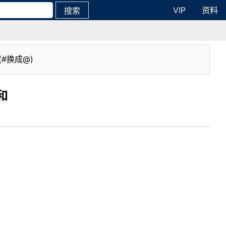
VIP
资料
搜索
(#换成@)
和