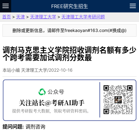
FREE研究生招生
首页
>
天津
>
天津理工大学
>
天津理工大学考研问题
题库
故事
专题
APP
笔记
论坛
删除或更新信息，请邮件至freekaoyan#163.com(#换成@)
VIP
资料
调剂马克思主义学院招收调剂名额有多少
个跨考需要加试调剂分数最
本站小编 天津理工大学/2022-10-16
提问问题:
调剂咨询