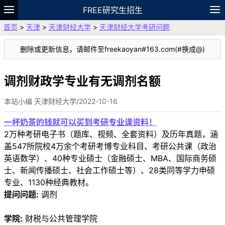
FREE研究生招生
首页
>
天津
>
天津财经大学
>
天津财经大学考研问题
题库
故事
专题
APP
笔记
论坛
删除或更新信息，请邮件至freekaoyan#163.com(#换成@)
VIP
资料
调剂财政学专业有无调剂名额
本站小编 天津财经大学/2022-10-16
一杯奶茶的钱就可以买到考研专业课资料！
2万种考研电子书（题库、视频、全套资料）及历年真题，涵
盖547所院校4万余个考研考博专业科目、考研公共课（政治
英语数学）、40种专业硕士（金融硕士、MBA、国际商务硕
士、新闻传播硕士、社会工作硕士等）、28类同等学力申硕
专业、1130种经典教材。
提问问题:
调剂
学院:
财税与公共管理学院