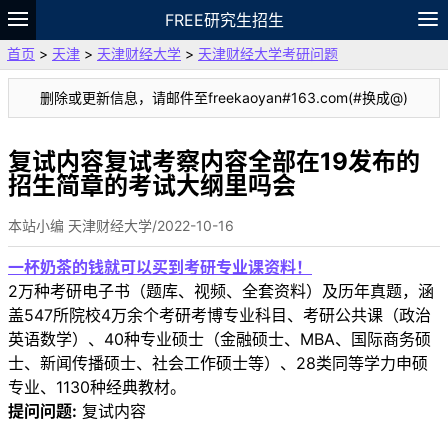
FREE研究生招生
首页
>
天津
>
天津财经大学
>
天津财经大学考研问题
题库
故事
专题
APP
笔记
论坛
删除或更新信息，请邮件至freekaoyan#163.com(#换成@)
VIP
资料
复试内容复试考察内容全部在19发布的
招生简章的考试大纲里吗会
本站小编 天津财经大学/2022-10-16
一杯奶茶的钱就可以买到考研专业课资料！
2万种考研电子书（题库、视频、全套资料）及历年真题，涵
盖547所院校4万余个考研考博专业科目、考研公共课（政治
英语数学）、40种专业硕士（金融硕士、MBA、国际商务硕
士、新闻传播硕士、社会工作硕士等）、28类同等学力申硕
专业、1130种经典教材。
提问问题:
复试内容