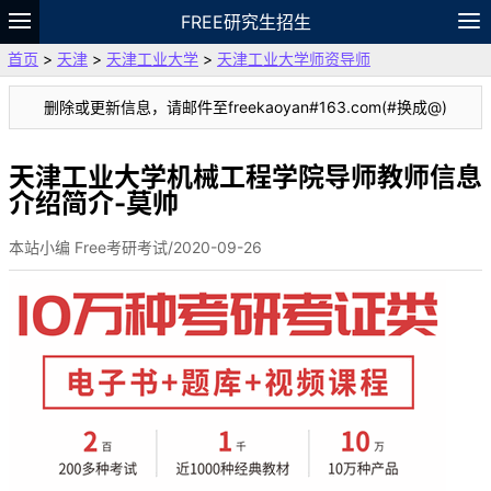
FREE研究生招生
首页
>
天津
>
天津工业大学
>
天津工业大学师资导师
题库
故事
专题
APP
笔记
论坛
删除或更新信息，请邮件至freekaoyan#163.com(#换成@)
VIP
资料
天津工业大学机械工程学院导师教师信息
介绍简介-莫帅
本站小编 Free考研考试/2020-09-26