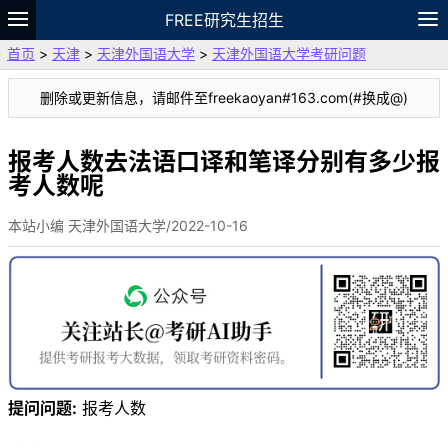
FREE研究生招生
首页
>
天津
>
天津外国语大学
>
天津外国语大学考研问题
题库
故事
专题
APP
笔记
论坛
删除或更新信息，请邮件至freekaoyan#163.com(#换成@)
VIP
资料
报考人数去法语口译和笔译分别有多少报
考人数呢
本站小编 天津外国语大学/2022-10-16
提问问题:
报考人数