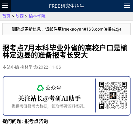
FREE研究生招生
首页
>
陕西
>
榆林学院
题库
故事
专题
APP
笔记
论坛
删除或更新信息，请邮件至freekaoyan#163.com(#换成@)
VIP
资料
报考点7月本科毕业外省的高校户口是榆
林定边县的准备报考长安大
本站小编 榆林学院/2022-11-06
提问问题:
报考点咨询