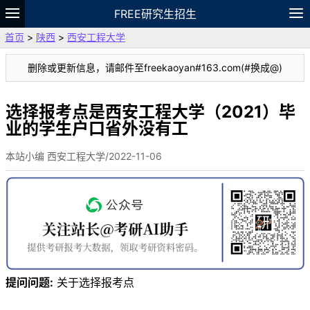
FREE研究生招生
首页
>
陕西
>
西安工程大学
题库
故事
专题
APP
笔记
论坛
删除或更新信息，请邮件至freekaoyan#163.com(#换成@)
VIP
资料
选择报考点是西安工程大学（2021）毕
业的学生户口省外没有工
本站小编 西安工程大学/2022-11-06
提问问题:
关于选择报考点