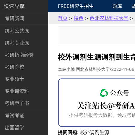
快速导航
FREE研究生招生
题库
首页
>
陕西
>
西北农林科技大学
>
考研新闻
统考公共课
统考专业课
考研指南经验
校外调剂生源调剂到生
考研院校
本站小编 西北农林科技大学/2022-11-06
专业硕士
专业课资料
考研电子书
考试考证
出国留学
提问问题:
校外调剂生源