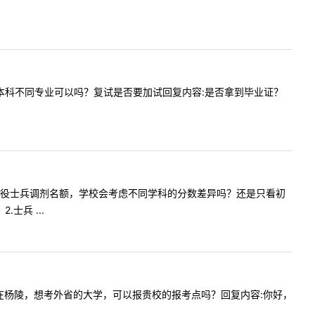
？跨考与本科不同专业可以吗？复试是否要加试回复内容:是否拿到毕业证？
：1.若有退役士兵调剂名额，学校会考虑不同学科的分数差异吗？还是只看初
士兵 ...
，但户口在杨陵，想考外省的大学，可以报贵校的报考点吗？回复内容:你好，