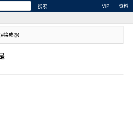
VIP
资料
搜索
(#换成@)
是