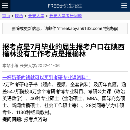
FREE研究生招生
首页
>
陕西
>
长安大学
>
长安大学考研问题
题库
故事
专题
APP
笔记
论坛
删除或更新信息，请邮件至freekaoyan#163.com(#换成@)
VIP
资料
报考点是7月毕业的届生报考户口在陕西
榆林没有工作考点是报榆林
本站小编 长安大学/2022-11-06
一杯奶茶的钱就可以买到考研专业课资料！
2万种考研电子书（题库、视频、全套资料）及历年真题，涵
盖547所院校4万余个考研考博专业科目、考研公共课（政治
英语数学）、40种专业硕士（金融硕士、MBA、国际商务硕
士、新闻传播硕士、社会工作硕士等）、28类同等学力申硕
专业、1130种经典教材。
提问问题:
报考点咨询