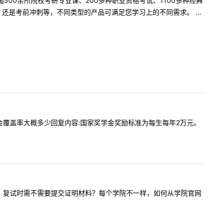
500余所院校考研专业课、200多种职业资格考试、1100多种经典
是考前冲刺等，不同类型的产品可满足您学习上的不同需求。 ...
金，助学金覆盖率大概多少回复内容:国家奖学金奖励标准为每生每年2万元。
奖学金证书，复试时需不需要提交证明材料？每个学院不一样，如何从学院官网