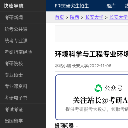
快速导航
FREE研究生招生
题库
首页
>
陕西
>
长安大学
>
长安大学
考研新闻
统考公共课
统考专业课
考研指南经验
环境科学与工程专业环
考研院校
本站小编 长安大学/2022-11-06
专业硕士
专业课资料
考研电子书
考试考证
出国留学
提问问题:
..