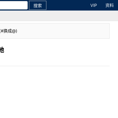
VIP
资料
搜索
(#换成@)
地