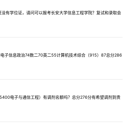
，只有毕业证没有学位证，请问可以报考长安大学信息工程学院？复试和录取会
通大学电子信息政治74数二70英二55计算机技术综合（915）87总分286
息（085400电子与通信工程）有调剂名额吗？总分276分有希望调剂到贵