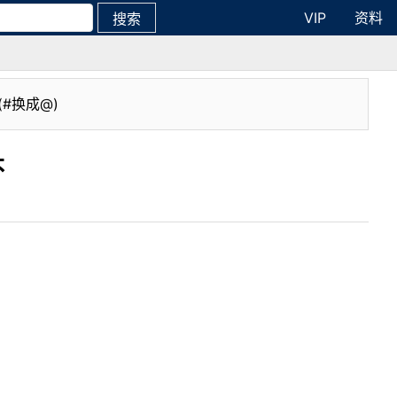
VIP
资料
搜索
(#换成@)
不