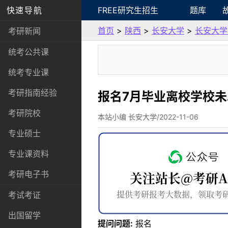
快速导航
FREE研究生招生
题库
首页
>
陕西
>
长安大学
>
长安大学
考研新闻
统考公共课
统考专业课
考研指南经验
报名7月毕业离校学校
考研院校
本站小编 长安大学/2022-11-06
专业硕士
专业课资料
考研电子书
考试考证
出国留学
提问问题:
报名