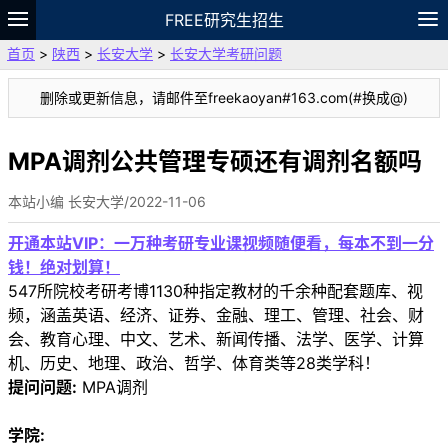
FREE研究生招生
首页
>
陕西
>
长安大学
>
长安大学考研问题
题库
故事
专题
APP
笔记
论坛
删除或更新信息，请邮件至freekaoyan#163.com(#换成@)
VIP
资料
MPA调剂公共管理专硕还有调剂名额吗
本站小编 长安大学/2022-11-06
开通本站VIP：一万种考研专业课视频随便看，每本不到一分
钱！绝对划算！
547所院校考研考博1130种指定教材的千余种配套题库、视
频，涵盖英语、经济、证券、金融、理工、管理、社会、财
会、教育心理、中文、艺术、新闻传播、法学、医学、计算
机、历史、地理、政治、哲学、体育类等28类学科！
提问问题:
MPA调剂
学院: