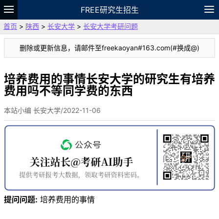
FREE研究生招生
首页
>
陕西
>
长安大学
>
长安大学考研问题
题库
故事
专题
APP
笔记
论坛
删除或更新信息，请邮件至freekaoyan#163.com(#换成@)
VIP
资料
培养费用的事情长安大学的研究生有培养
费用吗不等同学费的东西
本站小编 长安大学/2022-11-06
提问问题:
培养费用的事情