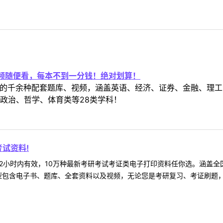
视频随便看，每本不到一分钱！绝对划算！
定教材的千余种配套题库、视频，涵盖英语、经济、证券、金融、
政治、哲学、体育类等28类学科！
试资料!
2小时内有效，10万种最新考研考试考证类电子打印资料任你选。涵盖全国
型包含电子书、题库、全套资料以及视频，无论您是考研复习、考证刷题，还