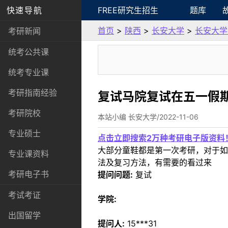
快速导航
FREE研究生招生
题库
首页
>
陕西
>
长安大学
>
长安大学
考研新闻
统考公共课
统考专业课
考研指南经验
复试马院复试在五一假
考研院校
本站小编 长安大学/2022-11-06
专业硕士
点击立即搜索2万种考研电子版资料
大部分童鞋都是第一次考研，对于如
专业课资料
法及复习方法，有需要的看过来
考研电子书
提问问题:
复试
考试考证
学院:
出国留学
提问人:
15***31