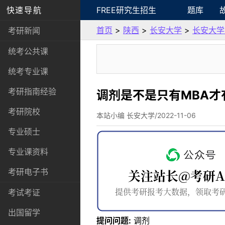
快速导航
FREE研究生招生
题库
首页
>
陕西
>
长安大学
>
长安大学
考研新闻
统考公共课
统考专业课
考研指南经验
调剂是不是只有MBA才
考研院校
本站小编 长安大学/2022-11-06
专业硕士
专业课资料
考研电子书
考试考证
出国留学
提问问题:
调剂