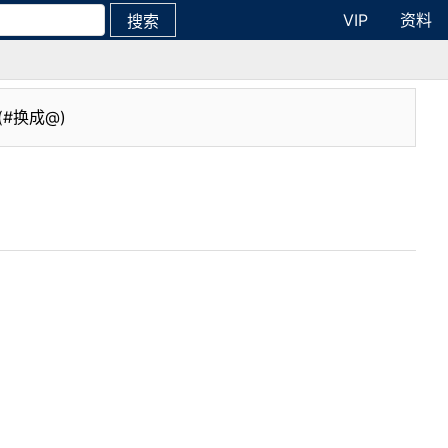
VIP
资料
搜索
(#换成@)