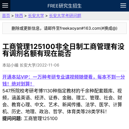
FREE研究生招生
首页
>
陕西
>
长安大学
>
长安大学考研问题
题库
故事
专题
APP
笔记
论坛
删除或更新信息，请邮件至freekaoyan#163.com(#换成@)
VIP
资料
工商管理125100非全日制工商管理有没
有调剂名额有现在能否
本站小编 长安大学/2022-11-06
开通本站VIP：一万种考研专业课视频随便看，每本不到一分
钱！绝对划算！
547所院校考研考博1130种指定教材的千余种配套题库、视
频，涵盖英语、经济、证券、金融、理工、管理、社会、财
会、教育心理、中文、艺术、新闻传播、法学、医学、计算
机、历史、地理、政治、哲学、体育类等28类学科！
提问问题:
工商管理125100