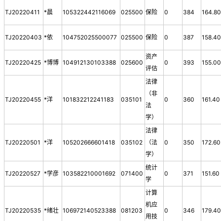
TJ20220411
*晨
105322442116069
025500
保险
0
384
164.8
TJ20220403
*依
104752025500077
025500
保险
0
387
158.4
资产
TJ20220425
*博博
104912130103388
025600
0
393
155.0
评估
法律
（非
TJ20220455
*洋
101832212241183
035101
0
360
161.40
法
学）
法律
TJ20220501
*洋
105202666601418
035102
（法
0
350
172.60
学）
统计
TJ20220527
*学彦
103582210001692
071400
0
371
151.60
学
计算
机应
TJ20220535
*绪壮
106972140523388
081203
0
346
179.4
用技