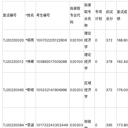
拟录
拟录取
取专
专项
初试
复试成
复试编号
*姓名
考生编号
专业代
业名
计划
总分
绩
码
称
理论
TJ20220020
*晓雨
100702225122606
020100
经济
0
372
168.60
学
理论
TJ20220012
*林峰
105892017009288
020100
经济
0
378
162.4
学
区域
TJ20220065
*新娅
105332141906996
020202
经济
0
372
176.0
学
财政
TJ20220084
*思涵
101732243302449
020203
0
395
173.8