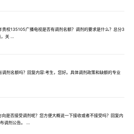
请问今年贵校135105广播电视是否有调剂名额？调剂的要求是什么？总分3
 ...
书法方向有调剂名额吗？回复内容:考生，您好。具体调剂政策和缺额的专业
国音乐史学方向是否接受调剂呢？您方便大概说一下接收或者不接受吗？回复内
剂公告。 ...