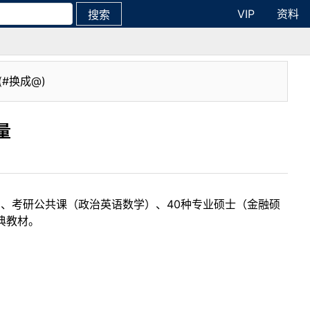
VIP
资料
搜索
(#换成@)
量
目、考研公共课（政治英语数学）、40种专业硕士（金融硕
典教材。