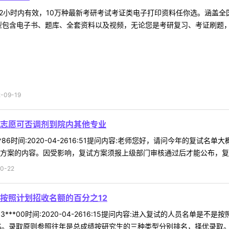
2小时内有效，10万种最新考研考试考证类电子打印资料任你选。涵盖全国
型包含电子书、题库、全套资料以及视频，无论您是考研复习、考证刷题，还
09-19
志愿可否调剂到院内其他专业
**86时间:2020-04-2616:51提问内容:老师您好，请问今年的
方案的内容。因受影响，复试方案须报上级部门审核通过后才能公布，复试名
0-22
按照计划招收名额的百分之12
3***00时间:2020-04-2616:15提问内容:进入复试的人员名单
%。录取原则参照往年是总成绩按研究生的三种类型分别排名，择优录取。考生