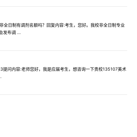
35108）非全日制有调剂名额吗？回复内容:考生，您好。我校非全日制专业
布调 ...
14:33提问内容:老师您好，我是应届考生，想咨询一下贵校135107美术
.